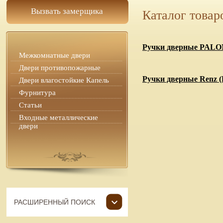
Вызвать замерщика
Каталог товар
Ручки дверные PALO
Межкомнатные двери
Двери противопожарные
Ручки дверные Renz (
Двери влагостойкие Капель
Фурнитура
Статьи
Входные металлические
двери
РАСШИРЕННЫЙ ПОИСК