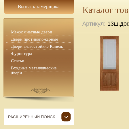
Вызвать замерщика
Каталог то
Артикул:
13ш.до
Межкомнатные двери
Двери противопожарные
Двери влагостойкие Капель
Фурнитура
Статьи
Входные металлические
двери
РАСШИРЕННЫЙ ПОИСК