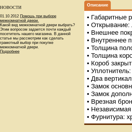
Описание
НОВОСТИ
• Габаритные 
01.10.2012
Помощь при выборе
межкомнатной двери.
• Открывание:
Какой вид межкомнатной двери выбрать?
Этим вопросом задается почти каждый
• Внешнее пок
посетитель нашего магазина. В данной
статье мы рассмотрим как сделать
• Внутреннее 
грамотный выбор при покупке
• Толщина поло
межкомнатной двери.
Подробнее
• Толщина коро
• Короб закрыт
• Уплотнитель:
• Два вертика
• Замок основн
• Замок допол
• Врезная бро
• Независимая
• Фурнитура: х