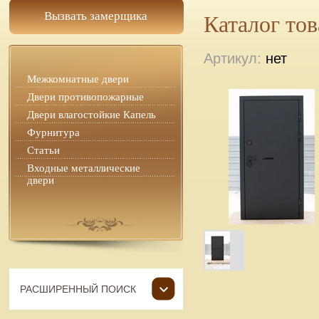
Вызвать замерщика
Каталог то
Артикул:
нет
Межкомнатные двери
Двери противопожарные
Двери влагостойкие Капель
Фурнитура
Статьи
Входные металлические
двери
РАСШИРЕННЫЙ ПОИСК